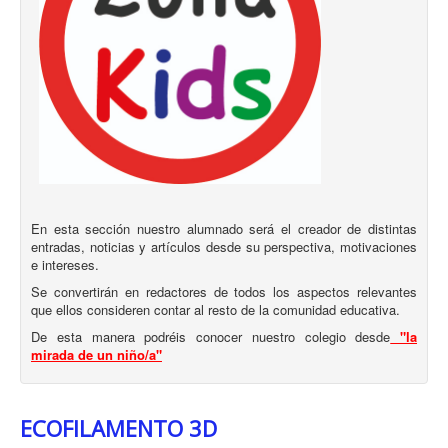
SITUACIONES DE APRENDIZAJE (REA DUA)
CANAL TV
RADIO
AUXILIARES CONVERSACIÓN
ACTIVIDADES PACTO DE ESTADO POR LA IGUALDAD
EFEMÉRIDES
En esta sección nuestro alumnado será el creador de distintas
ZONA KIDS
entradas, noticias y artículos desde su perspectiva, motivaciones
e intereses.
BIBLIOTECA
Se convertirán en redactores de todos los aspectos relevantes
RECURSOS EDUCATIVOS
que ellos consideren contar al resto de la comunidad educativa.
RECURSOS EDUCATIVOS COMPETENCIA DIGITAL
De esta manera podréis conocer nuestro colegio desde
"la
mirada de un niño/a"
DISEÑO UNIVERSAL DE APRENDIZAJE
PROGRAMAS DE INNOVACIÓN
ECOFILAMENTO 3D
AULA DEL FUTURO