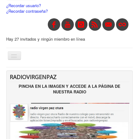
¿Recordar usuario?
¿Recordar contraseña?
Hay 27 invitados y ningún miembro en línea
Toggle
Navigation
INICIO
RADIOVIRGENPAZ
CENTRO
PINCHA EN LA IMAGEN Y ACCEDE A LA PÁGINA DE
NUESTRA RADIO
CONTACTO
SECRETARÍA
NOTICIAS
ENLACES
SERVICIOS