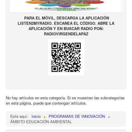
SITUACIONES DE APRENDIZAJE (REA DUA)
PARA EL MÓVIL, DESCARGA LA APLICACIÓN
CANAL TV
LISTEN2MYRADIO. ESCANEA EL CÓDIGO. ABRE LA
APLICACIÓN Y EN BUSCAR RADIO PON:
RADIO
RADIOVIRGENDELAPAZ
AUXILIARES CONVERSACIÓN
ACTIVIDADES PACTO DE ESTADO POR LA IGUALDAD
EFEMÉRIDES
ZONA KIDS
BIBLIOTECA
RECURSOS EDUCATIVOS
No hay artículos en esta categoría. Si se muestran las subcategorías
RECURSOS EDUCATIVOS COMPETENCIA DIGITAL
en esta página, puede que contengan artículos.
DISEÑO UNIVERSAL DE APRENDIZAJE
Está aquí:
Inicio
PROGRAMAS DE INNOVACIÓN
PROGRAMAS DE INNOVACIÓN
ÁMBITO EDUCACIÓN AMBIENTAL
AULA DEL FUTURO